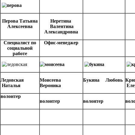
Перова Татьяна
Неретина
Алексеевна
Валентина
Александровна
Специалист по
Офис-менеджер
социальной
работе
Ледовская
Моисеева
Букина Любовь
Кр
Наталья
Вероника
Ел
волонтер
волонтер
волонтер
вол