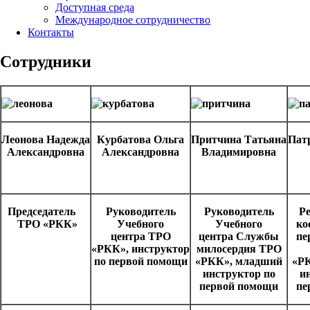
Доступная среда
Международное сотрудничество
Контакты
Сотрудники
Леонова Надежда
Курбатова Ольга
Притчина Татьяна
Пат
Александровна
Александровна
Владимировна
Председатель
Руководитель
Руководитель
Р
ТРО «РКК»
Учебного
Учебного
ко
центра ТРО
центра Службы
пе
«РКК», инструктор
милосердия ТРО
по первой помощи
«РКК», младший
«Р
инструктор по
и
первой помощи
пе